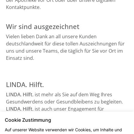
der Apotheke vor Ort oder über unsere digitalen
Kontaktpunkte.
Wir sind ausgezeichnet
Vielen lieben Dank an all unsere Kunden
deutschlandweit für diese tollen Auszeichnungen für
uns und unsere Teams, die täglich für Sie vor Ort im
Einsatz sind.
LINDA. Hilft.
LINDA. Hilft.
ist mehr als Sie auf dem Weg Ihres
Gesundwerdens oder Gesundbleibens zu begleiten.
LINDA. Hilft.
ist auch unser Engagement für
Gesundheitsorganisationen, die auf Unterstützung
Cookie Zustimmung
angewiesen sind - sowie beispielsweise der
Auf unserer Website verwenden wir Cookies, um Inhalte und
Bundesverband Kinderhospiz e. V. Schauen Sie gerne