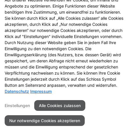
© Alle Rechte vorbehalten. Nachdruck – auch
Angebote zu optimieren. Einige Funktionen dieser Website
auszugsweise – ist nicht gestattet! Alle Angaben
benötigen Ihre Zustimmung, um einwandfrei zu funktionieren.
gelten, solange der Vorrat reicht. Druckfehler
Sie können durch Klick auf „Alle Cookies zulassen“ alle Cookies
vorbehalten. Alle Preise in Euro inkl. MwSt.
akzeptieren, durch Klick auf „Nur notwendige Cookies
4
BVP = niedrigster Gesamtpreis innerhalb der letzten
akzeptieren“ nur notwendige Cookies akzeptieren, oder durch
30 Tage vor der Preisermäßigung
Klick auf "Einstellungen" individuelle Einstellungen vornehmen.
5
Durch Nutzung dieser Website geben Sie in jedem Fall Ihre
Zu Risiken und Nebenwirkungen lesen Sie die
Einwilligung zu den notwendigen Cookies. Die
Packungsbeilage und fragen Sie Ihre Tierärztin, Ihren
Einwilligungserklärung (des Nutzers, bzw. dessen Gerät) wird
6
Tierarzt oder in Ihrer Apotheke.
Biozide vorsichtig
gespeichert, um deren Abfrage nicht erneut wiederholen zu
verwenden. Vor Gebrauch stets Etikett und
müssen und die Einwilligung entsprechend der gesetzlichen
Produktinformation lesen.
Verpflichtung nachweisen zu können. Sie können Ihre Cookie
Einstellungen jederzeit durch Klick auf das Schloss Symbol
Button am Seitenrand anpassen, verwalten und widerrufen.
Datenschutz
Impressum
Seitenübersicht
Kontakt
Impressum
Einstellungen
Alle Cookies zulassen
Datenschutz
Barrierefreiheit
Nur notwendige Cookies akzeptieren
© 2026 St.-Gotthard-Apotheke