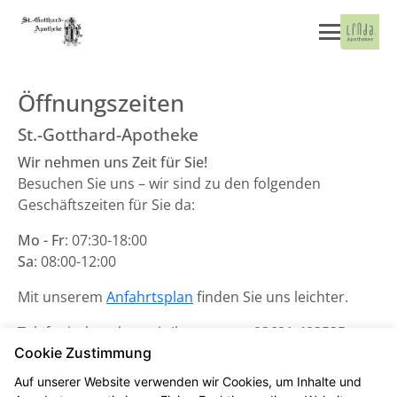
Öffnungszeiten
St.-Gotthard-Apotheke
Wir nehmen uns Zeit für Sie!
Besuchen Sie uns – wir sind zu den folgenden
Geschäftszeiten für Sie da:
Mo - Fr
: 07:30-18:00
Sa
: 08:00-12:00
Mit unserem
Anfahrtsplan
finden Sie uns leichter.
Telefonisch stehen wir Ihnen unter
03621-403535
zur
Cookie Zustimmung
Verfügung.
Auf unserer Website verwenden wir Cookies, um Inhalte und
Unsere Notdienste finden Sie
hier
.