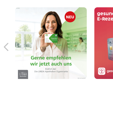
Löse
Endlich da! Die LINDA
Eigenmarke: Arzneimittel
Sm
von der Apothekenmarke,
der Sie vertrauen.
Mehr erfahren