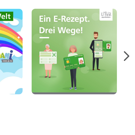
Hier finden Sie die
 für
wichtigsten Informationen
lle
zum E-Rezept und zu den
gen,
verschiedenen
pte
Möglichkeiten, E-Rezepte
einzulösen.
Mehr erfahren