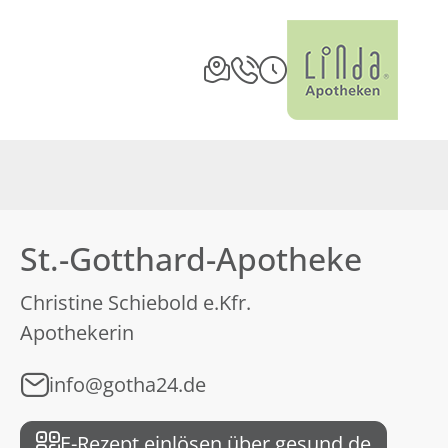
St.-Gotthard-Apotheke
Christine Schiebold e.Kfr.
Apothekerin
info@gotha24.de
E-Rezept einlösen über gesund.de