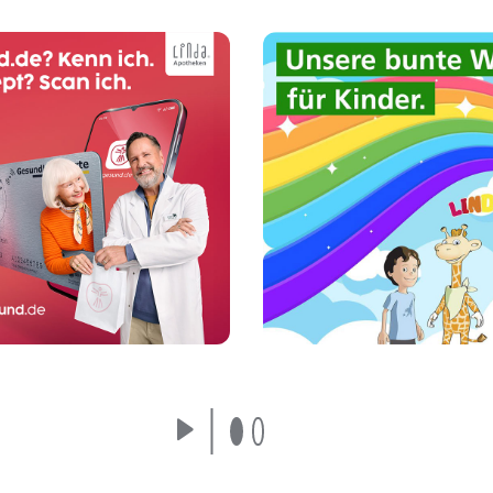
n Sie E-Rezepte selbst
Unsere LINDANI Welt
per Scan mit Ihrem
Kinder und Eltern: To
artphone ein - ganz
Mal- und Bastelvorla
einfach über die
Gewinnspiele, Reze
gesund.de-App.
und vieles mehr!
Mehr erfahren
Mehr erfahren