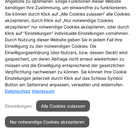
Angebote zu optimieren. Einige Funktionen dieser Website
entdecken Sie neue
benötigen Ihre Zustimmung, um einwandfrei zu funktionieren.
Aktionsprodukte und
Sie können durch Klick auf „Alle Cookies zulassen“ alle Cookies
das nächste
akzeptieren, durch Klick auf „Nur notwendige Cookies
Gewinnspiel.
akzeptieren“ nur notwendige Cookies akzeptieren, oder durch
Klick auf "Einstellungen" individuelle Einstellungen vornehmen.
Durch Nutzung dieser Website geben Sie in jedem Fall Ihre
Einwilligung zu den notwendigen Cookies. Die
Einwilligungserklärung (des Nutzers, bzw. dessen Gerät) wird
gespeichert, um deren Abfrage nicht erneut wiederholen zu
Seitenübersicht
Kontakt
Impressum
müssen und die Einwilligung entsprechend der gesetzlichen
Datenschutz
Barrierefreiheit
Verpflichtung nachweisen zu können. Sie können Ihre Cookie
Einstellungen jederzeit durch Klick auf das Schloss Symbol
© 2026 St.-Gotthard-Apotheke
Button am Seitenrand anpassen, verwalten und widerrufen.
Datenschutz
Impressum
Einstellungen
Alle Cookies zulassen
Nur notwendige Cookies akzeptieren