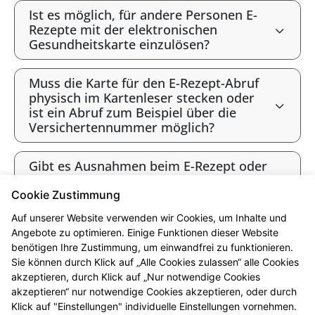
Ist es möglich, für andere Personen E-
Rezepte mit der elektronischen
Gesundheitskarte einzulösen?
Muss die Karte für den E-Rezept-Abruf
physisch im Kartenleser stecken oder
ist ein Abruf zum Beispiel über die
Versichertennummer möglich?
Gibt es Ausnahmen beim E-Rezept oder
werden alle Verordnungen als E-Rezept
angeboten?
Cookie Zustimmung
Auf unserer Website verwenden wir Cookies, um Inhalte und
Gibt es bald ausschließlich E-Rezepte?
Angebote zu optimieren. Einige Funktionen dieser Website
benötigen Ihre Zustimmung, um einwandfrei zu funktionieren.
Sie können durch Klick auf „Alle Cookies zulassen“ alle Cookies
* Bis 12 Uhr vorbestellt sind die Produkte i.d.R. ab 16 Uhr abholbereit.
akzeptieren, durch Klick auf „Nur notwendige Cookies
Beachten Sie bitte die jeweiligen Öffnungszeiten. Vorbehaltlich der
akzeptieren“ nur notwendige Cookies akzeptieren, oder durch
Lieferfähigkeit des Großhandels. Ausgenommen sind Arzneimittel, die in
Klick auf "Einstellungen" individuelle Einstellungen vornehmen.