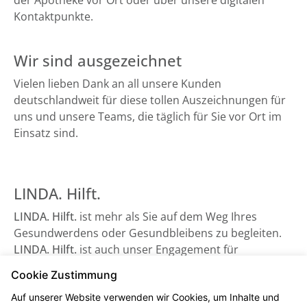
der Apotheke vor Ort oder über unsere digitalen
Kontaktpunkte.
Wir sind ausgezeichnet
Vielen lieben Dank an all unsere Kunden
deutschlandweit für diese tollen Auszeichnungen für
uns und unsere Teams, die täglich für Sie vor Ort im
Einsatz sind.
LINDA. Hilft.
LINDA. Hilft.
ist mehr als Sie auf dem Weg Ihres
Gesundwerdens oder Gesundbleibens zu begleiten.
LINDA. Hilft.
ist auch unser Engagement für
Gesundheitsorganisationen, die auf Unterstützung
Cookie Zustimmung
angewiesen sind - sowie beispielsweise der
Auf unserer Website verwenden wir Cookies, um Inhalte und
Bundesverband Kinderhospiz e. V. Schauen Sie gerne